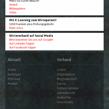
Merci für Euren Besuch!
Artikel
Bildergalerie
Video
Mit E-Learning zum Wirtepatent!
1150 Franken plus Prüfungsgebühr
Mehr Infos
Wirteverband auf Social Media
Bitte bewerten Sie uns auf Google!
Auf Linkedin folgen
Auf Facebook folgen
Aktuell
Verband
Archiv
Zweck
Suchtipps
Organisation
RSS-Feed
Mitgliedschaft
Medien
Events
Frühere Anlässe
Jahresbericht
Auskünfte
Downloads