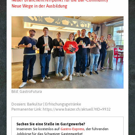
Neuer Branchentreffpunkt für die Bar-Community
Neue Wege in der Ausbildung
Bild: GastroFutura
Dossiers:
Barkultur
|
Erfrischungsgetränke
Permanenter Link:
https://www.baizer.ch/aktuell?rID=9932
Suchen Sie eine Stelle im Gastgewerbe?
Inserieren Sie kostenlos auf
Gastro-Express
, der führenden
Jobbörse für das Schweizer Gastgewerbe!