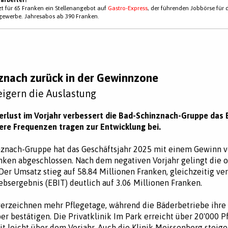
tzt für 65 Franken ein Stellenangebot auf
Gastro-Express
, der führenden Jobbörse für 
gewerbe. Jahresabos ab 390 Franken.
znach zurück in der Gewinnzone
eigern die Auslastung
rlust im Vorjahr verbessert die Bad-Schinznach-Gruppe das 
ere Frequenzen tragen zur Entwicklung bei.
znach-Gruppe hat das Geschäftsjahr 2025 mit einem Gewinn v
nken abgeschlossen. Nach dem negativen Vorjahr gelingt die o
er Umsatz stieg auf 58.84 Millionen Franken, gleichzeitig ve
iebsergebnis (EBIT) deutlich auf 3.06 Millionen Franken.
verzeichnen mehr Pflegetage, während die Bäderbetriebe ihre 
er bestätigen. Die Privatklinik Im Park erreicht über 20'000 P
it leicht über dem Vorjahr. Auch die Klinik Meissenberg steige