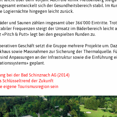
nsgesamt entwickelt sich der Gesundheitsbereich stabil. Im Ku
e Logiernächte hingegen leicht zurück.
der und Saunen zählen insgesamt über 366'000 Eintritte. Tro
abiler Frequenzen steigt der Umsatz im Bäderbereich leicht a
z «Pitch & Putt» legt bei den gespielten Runden zu.
erativen Geschäft setzt die Gruppe mehrere Projekte um. Da
khaus sowie Massnahmen zur Sicherung der Thermalquelle. Fü
 sind Anpassungen an der Infrastruktur sowie die Einführung 
ationssystems» geplant.
ng bei der Bad Schinznach AG (2014)
s Schlüsseltrend der Zukunft
e eigene Tourismusregion sein