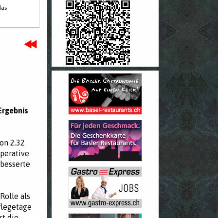
das
Ergebnis
on 2.32
perative
rbesserte
Rolle als
flegetage
rt die