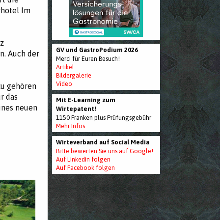
rhotel Im
tz
GV und GastroPodium 2026
n. Auch der
Merci für Euren Besuch!
Artikel
Bildergalerie
Video
zu gehören
r das
Mit E-Learning zum
eines neuen
Wirtepatent!
1150 Franken plus Prüfungsgebühr
Mehr Infos
Wirteverband auf Social Media
Bitte bewerten Sie uns auf Google!
Auf Linkedin folgen
Auf Facebook folgen