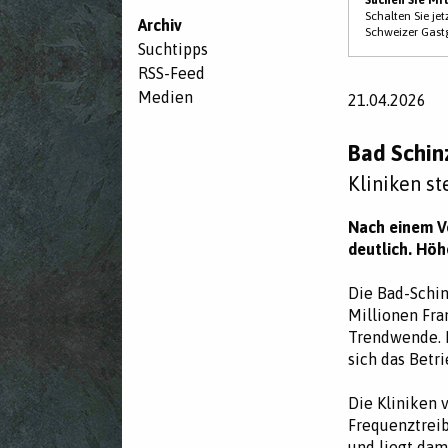
Schalten Sie je
Archiv
Schweizer Gast
Suchtipps
RSS-Feed
Medien
21.04.2026
Bad Schin
Kliniken st
Nach einem Ve
deutlich. Höh
Die Bad-Schin
Millionen Fra
Trendwende. D
sich das Betr
Die Kliniken 
Frequenztreib
und liegt dam