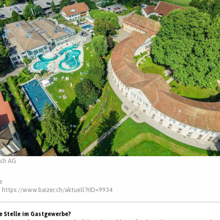
ach AG
e
:
https://www.baizer.ch/aktuell?rID=9934
ne Stelle im Gastgewerbe?