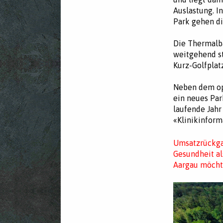
Auslastung. I
Park gehen di
Die Thermalbä
weitgehend st
Kurz-Golfplat
Neben dem op
ein neues Par
laufende Jahr
«Klinikinform
Umsatzrückga
Gesundheit al
Aargau möcht