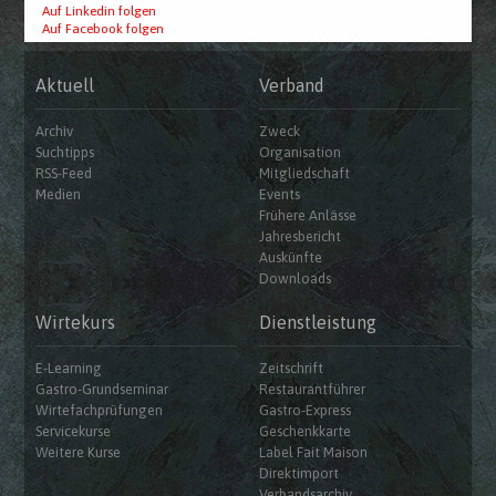
Auf Linkedin folgen
Auf Facebook folgen
Aktuell
Verband
Archiv
Zweck
Suchtipps
Organisation
RSS-Feed
Mitgliedschaft
Medien
Events
Frühere Anlässe
Jahresbericht
Auskünfte
Downloads
Wirtekurs
Dienstleistung
E-Learning
Zeitschrift
Gastro-Grundseminar
Restaurantführer
Wirtefachprüfungen
Gastro-Express
Servicekurse
Geschenkkarte
Weitere Kurse
Label Fait Maison
Direktimport
Verbandsarchiv