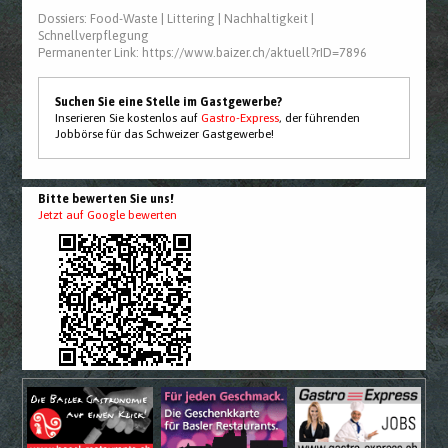
Dossiers:
Food-Waste
|
Littering
|
Nachhaltigkeit
|
Schnellverpflegung
Permanenter Link:
https://www.baizer.ch/aktuell?rID=7896
Suchen Sie eine Stelle im Gastgewerbe?
Inserieren Sie kostenlos auf
Gastro-Express
, der führenden
Jobbörse für das Schweizer Gastgewerbe!
Bitte bewerten Sie uns!
Jetzt auf Google bewerten