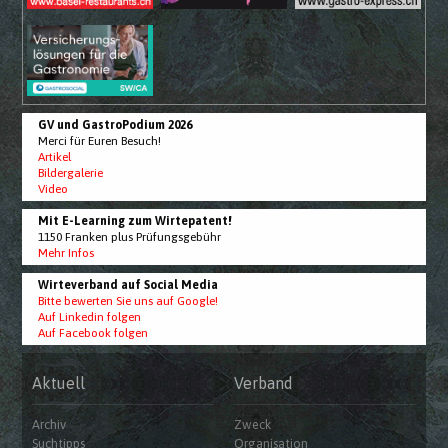
GV und GastroPodium 2026
Merci für Euren Besuch!
Artikel
Bildergalerie
Video
Mit E-Learning zum Wirtepatent!
1150 Franken plus Prüfungsgebühr
Mehr Infos
Wirteverband auf Social Media
Bitte bewerten Sie uns auf Google!
Auf Linkedin folgen
Auf Facebook folgen
Aktuell
Verband
Archiv
Zweck
Suchtipps
Organisation